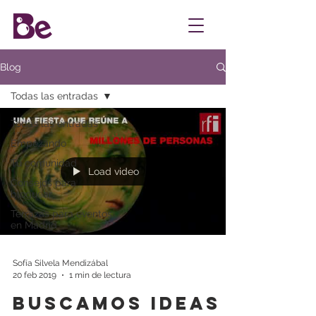
Blog
Todas las entradas
Todas las entradas
Empezando
Tu comunidad
Load video
Consejos para
bloguear
Terrazas para eventos
en Madrid
Sofía Silvela Mendizábal
20 feb 2019
1 min de lectura
Buscamos ideas