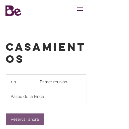
Casamient
os
Primer
reunión
1 h
1
Primer reunión
Paseo de la Finca
Reservar ahora